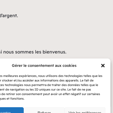
d’argent.
 si nous sommes les bienvenus.
edi 27 janvier de 10H00 à 12H00.
Gérer le consentement aux cookies
les meilleures expériences, nous utilisons des technologies telles que les
r stocker et/ou accéder aux informations des appareils. Le fait de
 ces technologies nous permettra de traiter des données telles que le
t de navigation ou les ID uniques sur ce site. Le fait de ne pas
u de retirer son consentement peut avoir un effet négatif sur certaines
ques et fonctions.
cepter
Refuser
Voir les préférences