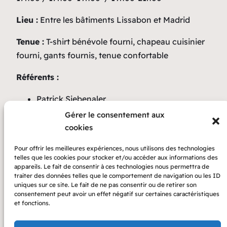
Lieu :
Entre les bâtiments Lissabon et Madrid
Tenue :
T-shirt bénévole fourni, chapeau cuisinier
fourni, gants fournis, tenue confortable
Référents :
Patrick Siebenaler
Charlotte Rault
Gérer le consentement aux
cookies
Avantage :
Repas et boissons offerts après ou
avant la mission + super ambiance garantie !
Pour offrir les meilleures expériences, nous utilisons des technologies
telles que les cookies pour stocker et/ou accéder aux informations des
appareils. Le fait de consentir à ces technologies nous permettra de
traiter des données telles que le comportement de navigation ou les ID
uniques sur ce site. Le fait de ne pas consentir ou de retirer son
consentement peut avoir un effet négatif sur certaines caractéristiques
et fonctions.